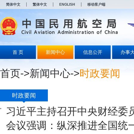
新
简体中文
繁体中文
ENGLISH
移动客户端
窗
口
打
开
无
障
碍
说
明
首 页
新闻中心
信息公开
办事
页
面,
按
首页
->
新闻中心
->
时政要闻
Alt
加
波
浪
键
时政要闻
打
开
习近平主持召开中央财经委
导
盲
模
会议强调：纵深推进全国统
式