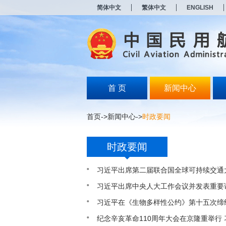
新
简体中文
繁体中文
ENGLISH
窗
口
打
开
无
障
碍
说
明
首 页
新闻中心
页
面,
按
首页
->
新闻中心
->
时政要闻
Alt
加
波
时政要闻
浪
键
打
习近平出席第二届联合国全球可持续交通
开
导
习近平出席中央人大工作会议并发表重要
盲
习近平在《生物多样性公约》第十五次缔
模
式
纪念辛亥革命110周年大会在京隆重举行