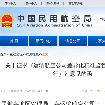
新
简体中文
繁体中文
ENGLISH
移动客户端
窗
口
打
开
无
障
碍
说
明
首 页
新闻中心
信息公开
办事
页
面,
按
首页
->
互动交流
->
意见征集
->
正文
Alt
加
关于征求《运输航空公司差异化精准监
波
浪
行）》意见的函
键
打
开
导
盲
来源：中国民航局
2026-03-03 17:38
字体：
大
｜
中
｜
模
式
民航各地区管理局，各运输航空公司：