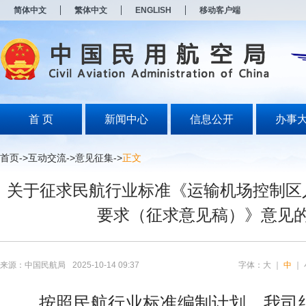
新
简体中文
繁体中文
ENGLISH
移动客户端
窗
口
打
开
无
障
碍
说
明
首 页
新闻中心
信息公开
办事
页
面,
按
首页
->
互动交流
->
意见征集
->
正文
Alt
加
关于征求民航行业标准《运输机场控制区
波
浪
要求（征求意见稿）》意见
键
打
开
导
盲
来源：中国民航局
2025-10-14 09:37
字体：
大
｜
中
｜
模
式
按照民航行业标准编制计划，我司