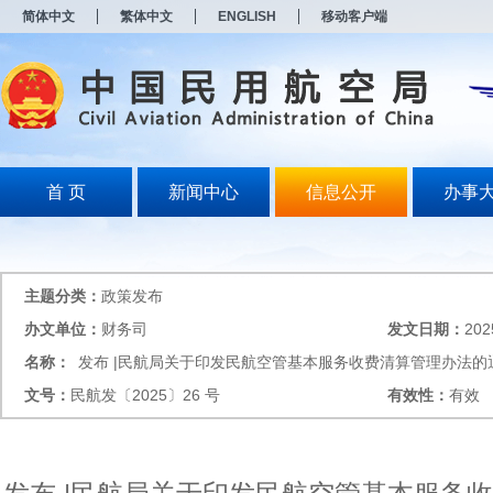
新
简体中文
繁体中文
ENGLISH
移动客户端
窗
口
打
开
无
障
碍
说
明
首 页
新闻中心
信息公开
办事
页
面,
按
Alt
加
主题分类：
政策发布
波
浪
办文单位：
财务司
发文日期：
202
键
名称：
发布 |民航局关于印发民航空管基本服务收费清算管理办法的
打
开
文号：
民航发〔2025〕26 号
有效性：
有效
导
盲
模
式