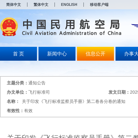
新
简体中文
繁体中文
ENGLISH
移动客户端
窗
口
打
开
无
障
碍
说
明
首 页
新闻中心
信息公开
办事
页
面,
按
Alt
加
主题分类：
通知公告
波
浪
办文单位：
飞行标准司
发文日期：
202
键
名称：
关于印发《飞行标准监察员手册》第二卷各分卷的通知
打
开
有效性：
有效
导
盲
模
式