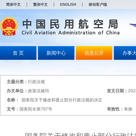
新
简体中文
繁体中文
ENGLISH
移动客户端
窗
口
打
开
无
障
碍
说
明
首 页
新闻中心
信息公开
办事
页
面,
按
Alt
加
主题分类：
行政法规
波
浪
办文单位：
政策法规司
发文日期：
202
键
名称：
国务院关于修改和废止部分行政法规的决定
打
开
文号：
国务院令第797号
有效性：
有效
导
盲
模
式