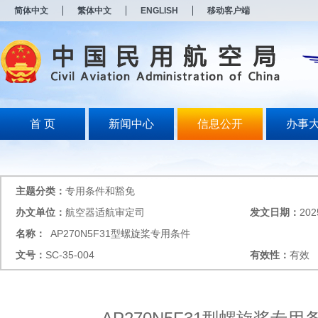
新
简体中文
繁体中文
ENGLISH
移动客户端
窗
口
打
开
无
障
碍
说
明
首 页
新闻中心
信息公开
办事
页
面,
按
Alt
加
主题分类：
专用条件和豁免
波
浪
办文单位：
航空器适航审定司
发文日期：
202
键
名称：
AP270N5F31型螺旋桨专用条件
打
开
文号：
SC-35-004
有效性：
有效
导
盲
模
式